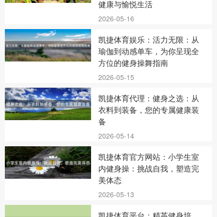
健康与愉悦生活
2026-05-16
凯捷体育娱乐：活力无限：从
瑜伽到动感单车，为你呈现全
方位的健身操舞指南
2026-05-15
凯捷体育代理：健身之选：从
衣料到装备，您的专属健康装
备
2026-05-14
凯捷体育官方网站：小学生室
内健身操：挑战自我，塑造完
美体态
2026-05-13
凯捷体育平台：精英健身培