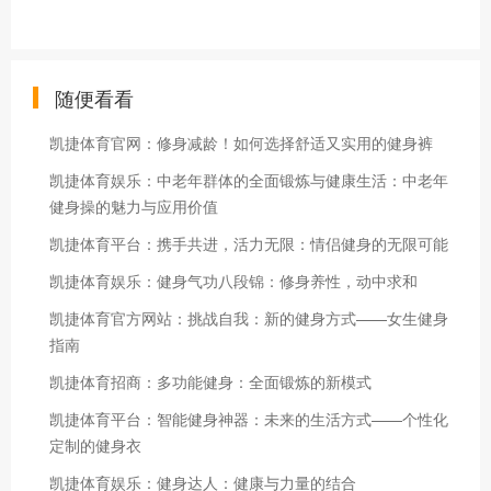
随便看看
凯捷体育官网：修身减龄！如何选择舒适又实用的健身裤
凯捷体育娱乐：中老年群体的全面锻炼与健康生活：中老年
健身操的魅力与应用价值
凯捷体育平台：携手共进，活力无限：情侣健身的无限可能
凯捷体育娱乐：健身气功八段锦：修身养性，动中求和
凯捷体育官方网站：挑战自我：新的健身方式——女生健身
指南
凯捷体育招商：多功能健身：全面锻炼的新模式
凯捷体育平台：智能健身神器：未来的生活方式——个性化
定制的健身衣
凯捷体育娱乐：健身达人：健康与力量的结合