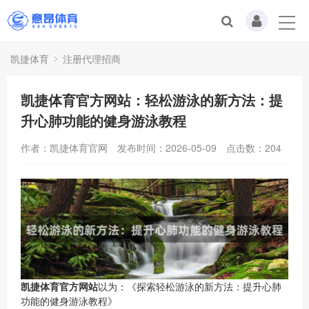
凯捷体育
注册代理招商
凯捷体育官方网站：轻松游泳的新方法：提
升心肺功能的健身游泳教程
作者：凯捷体育官网
发布时间：2026-05-09
点击数：
204
凯捷体育官方网站
以为：《探索轻松游泳的新方法：提升心肺
功能的健身游泳教程》