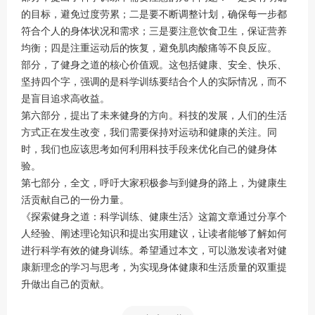
的目标，避免过度劳累；二是要不断调整计划，确保每一步都
符合个人的身体状况和需求；三是要注意饮食卫生，保证营养
均衡；四是注重运动后的恢复，避免肌肉酸痛等不良反应。
部分，了健身之道的核心价值观。这包括健康、安全、快乐、
坚持四个字，强调的是科学训练要结合个人的实际情况，而不
是盲目追求高收益。
第六部分，提出了未来健身的方向。科技的发展，人们的生活
方式正在发生改变，我们需要保持对运动和健康的关注。同
时，我们也应该思考如何利用科技手段来优化自己的健身体
验。
第七部分，全文，呼吁大家积极参与到健身的路上，为健康生
活贡献自己的一份力量。
《探索健身之道：科学训练、健康生活》这篇文章通过分享个
人经验、阐述理论知识和提出实用建议，让读者能够了解如何
进行科学有效的健身训练。希望通过本文，可以激发读者对健
康新理念的学习与思考，为实现身体健康和生活质量的双重提
升做出自己的贡献。