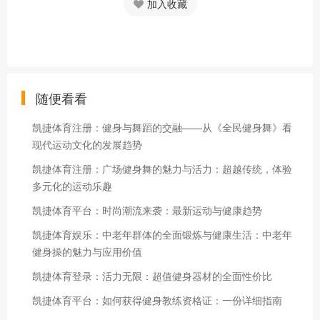
加入收藏
随便看看
凯捷体育注册：健身与舞蹈的交融——从《全民健身舞》看
现代运动文化的发展趋势
凯捷体育注册：广场健身舞的魅力与活力：超越传统，体验
多元化的运动乐趣
凯捷体育平台：时尚潮流来袭：最新运动与健康趋势
凯捷体育娱乐：中老年群体的全面锻炼与健康生活：中老年
健身操的魅力与应用价值
凯捷体育登录：活力无限：超值健身器材的全面性价比
凯捷体育平台：如何获得健身教练资格证：一份详细指南