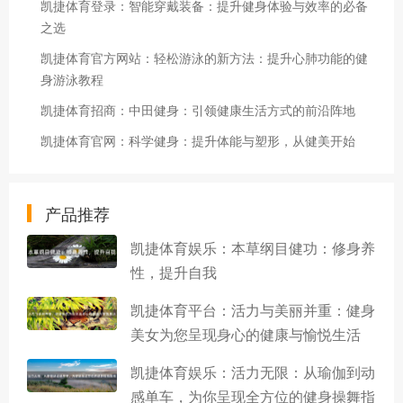
凯捷体育登录：智能穿戴装备：提升健身体验与效率的必备
之选
凯捷体育官方网站：轻松游泳的新方法：提升心肺功能的健
身游泳教程
凯捷体育招商：中田健身：引领健康生活方式的前沿阵地
凯捷体育官网：科学健身：提升体能与塑形，从健美开始
产品推荐
凯捷体育娱乐：本草纲目健功：修身养
性，提升自我
凯捷体育平台：活力与美丽并重：健身
美女为您呈现身心的健康与愉悦生活
凯捷体育娱乐：活力无限：从瑜伽到动
感单车，为你呈现全方位的健身操舞指