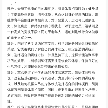
一、：
部分，介绍了健身的目的和意义。凯捷体育招商以为：健身是
为了提高身体素质，增强体质，从而达到身心健康的目标。
凯
捷体育平台
凯捷体育招商说：对于普通人，运动可以缓解压
力，降低焦虑，保持良好的心理状态；对于运动员，运动则是
一种高效的竞技手段；而对于老年人，运动则是维持身体健康
的重要方式之一。
部分，阐述了科学训练的重要性。科学训练是保证健身效果的
关键。它需要我们了解自己的身体状况，制定合适的训练计
划，选择适合的训练方法，并且坚持下去，这样才能达到事半
功倍的效果。，科学训练还需要注意饮食和休息，保持良好的
生活习惯，才能确保运动带来的健康效益。
部分，重点探讨了科学训练的具体实施方式。凯捷体育招商
说：这包括基础体操、有氧运动、力量训练等不同的训练形
式，以及如何根据自己的身体状况选择适合的训练项目。
凯捷
体育官网
凯捷体育招商说：同时，也要注重心理素质的培养，
通过冥想、呼吸控制等技巧提高身体对训练的耐受力和适应
性。
部分，提出了科学训练中需要注意的几个问题：一是要有明确