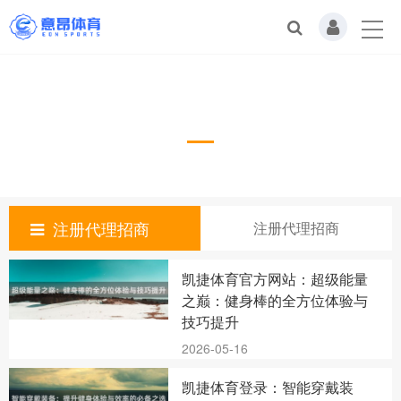
注册代理招商
注册代理招商
注册代理招商
凯捷体育官方网站：超级能量
之巅：健身棒的全方位体验与
技巧提升
2026-05-16
凯捷体育登录：智能穿戴装