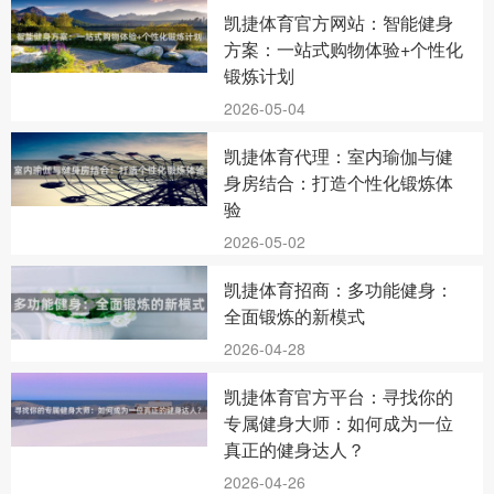
凯捷体育官方网站：智能健身
方案：一站式购物体验+个性化
锻炼计划
2026-05-04
凯捷体育代理：室内瑜伽与健
身房结合：打造个性化锻炼体
验
2026-05-02
凯捷体育招商：多功能健身：
全面锻炼的新模式
2026-04-28
凯捷体育官方平台：寻找你的
专属健身大师：如何成为一位
真正的健身达人？
2026-04-26